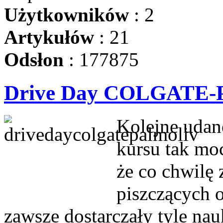
Użytkowników
: 2
Artykułów
: 21
Odsłon
: 177875
Drive Day COLGATE
Kolejne udan
kursu tak mo
że co chwilę 
piszczących o
zawsze dostarczały tyle na