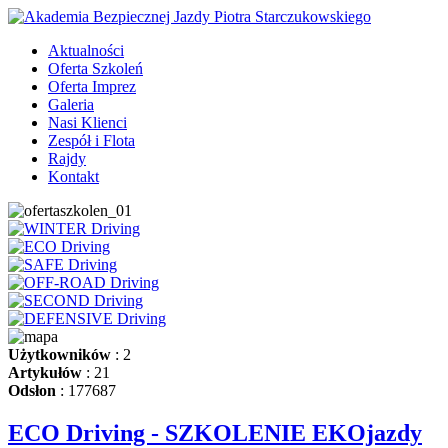
Aktualności
Oferta Szkoleń
Oferta Imprez
Galeria
Nasi Klienci
Zespół i Flota
Rajdy
Kontakt
Użytkowników
: 2
Artykułów
: 21
Odsłon
: 177687
ECO Driving - SZKOLENIE EKOjazdy