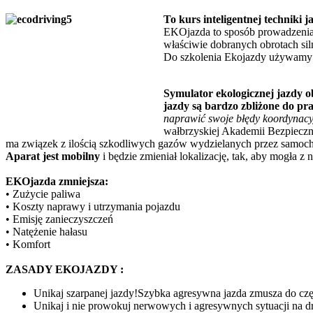
To kurs inteligentnej techniki
EKOjazda to sposób prowadzenia 
właściwie dobranych obrotach sil
Do szkolenia Ekojazdy używamy
Symulator ekologicznej jazdy o
jazdy są bardzo zbliżone do pr
naprawić swoje błędy koordynacyj
wałbrzyskiej Akademii Bezpieczn
ma związek z ilością szkodliwych gazów wydzielanych przez samoc
Aparat jest mobilny
i będzie zmieniał lokalizację, tak, aby mogła z
EKOjazda zmniejsza:
• Zużycie paliwa
• Koszty naprawy i utrzymania pojazdu
• Emisję zanieczyszczeń
• Natężenie hałasu
• Komfort
ZASADY EKOJAZDY :
Unikaj szarpanej jazdy!Szybka agresywna jazda zmusza do czę
Unikaj i nie prowokuj nerwowych i agresywnych sytuacji na d