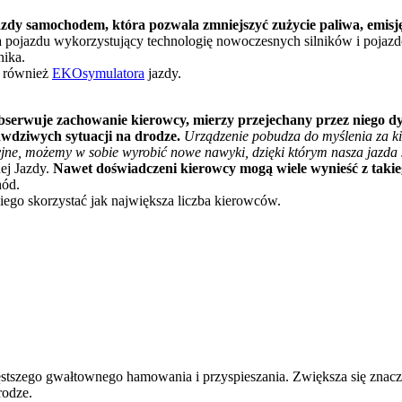
 jazdy samochodem, która pozwala zmniejszyć zużycie paliwa, emi
pojazdu wykorzystujący technologię nowoczesnych silników i pojazd
nika.
 również
EKOsymulatora
jazdy.
bserwuje zachowanie kierowcy, mierzy przejechany przez niego dys
awdziwych sytuacji na drodze.
Urządzenie pobudza do myślenia za ki
ne, możemy w sobie wyrobić nowe nawyki, dzięki którym nasza jazda st
ej Jazdy.
Nawet doświadczeni kierowcy mogą wiele wynieść z takieg
hód.
 niego skorzystać jak największa liczba kierowców.
stszego gwałtownego hamowania i przyspieszania. Zwiększa się znaczn
rodze.